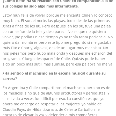
¿Cómo definiría su relación con Chile? En comparación a la de
sus colegas ha sido algo más intermitente.
Estoy muy feliz de volver porque me encanta Chile y lo conozco
muy bien. El sur, el norte, las playas, todo, desde las primeras
giras a fines de los 80. Pero después, en los 90, tuve una pelea
con un señor de la tele y desaparecí. No es que no quisiera
volver, ¡no podía! En ese tiempo yo no tenía tanta paciencia. No
quiero dar nombres pero este tipo me preguntó si me gustaba
más Fito o Charly, algo así, desde un lugar muy machista. No
nos peleamos pero hubo mala onda y después me echaron del
programa. Y luego desaparecí de Chile. Quizás pude haber
sido un poco más sutil, más sumisa, pero esa palabra no me va.
¿Ha sentido el machismo en la escena musical durante su
carrera?
En Argentina y Chile compartimos el machismo, pero no es de
los músicos, sino que de algunos productores y periodistas. Y
sí, mi vida a veces fue difícil por eso. La cuestión es que yo
ahora me encargo de respetar a las mujeres, yo hablo de
Claudia Puyó, de Hilda Lizarazu, de Celeste Carballo, me
encargo de elevar la voz y defender a mis compañeras.