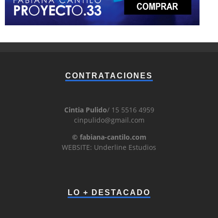
CONTRATACIONES
Cintia Pulido
/ 15 5516 4959
cinpulido@gmail.com
© fabiana-cantilo.com
WEBSITE: Underline Estudios
LO + DESTACADO