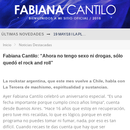
ÚLTIMAS NOVEDADES
19 MAY/18 I LA PLATA
Inicio
Noticias Destacadas
10 MAY/18 I LA TRASTIENDA
Fabiana Cantilo: “Ahora no tengo sexo ni drogas, sólo
01 ABR/18 I CORDOBA
quedó el rock and roll”
Fabiana Cantilo - ‘Proyecto.33’
La rockstar argentina, que este mes vuelve a Chile, habla con
La Tercera de machismo, espiritualidad y sustancias.
Ayer Fabiana Cantilo celebró un aniversario especial. “Es una
fecha importante porque cumplo cinco años limpia”, cuenta
desde Buenos Aires. “Hace 16 años que estoy en recuperación,
pero tuve mis recaídas, lo que es lógico, porque en este
programa no puedes tomar ni fumar, nada, por eso es tan
difícil. Cuando recaes te das cuenta que hay que ser