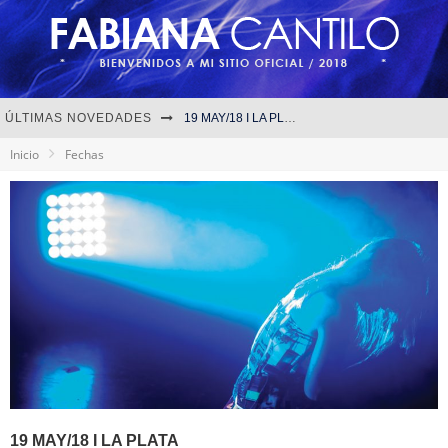
ÚLTIMAS NOVEDADES
19 MAY/18 I LA PLATA
Inicio
Fechas
10 MAY/18 I LA TRASTIENDA
01 ABR/18 I CORDOBA
Fabiana Cantilo - ‘Proyecto.33’
19 MAY/18 I LA PLATA