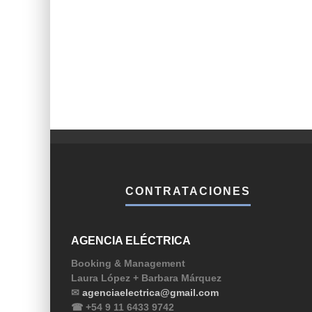
CONTRATACIONES
AGENCIA ELÉCTRICA
Booking & Management
Laura López + Barbara Márquez
✉
agenciaelectrica@gmail.com
☎ +54 9 11 6433 9742