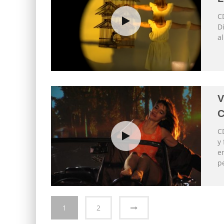
C
D
a
V
C
C
y 
e
p
1
2