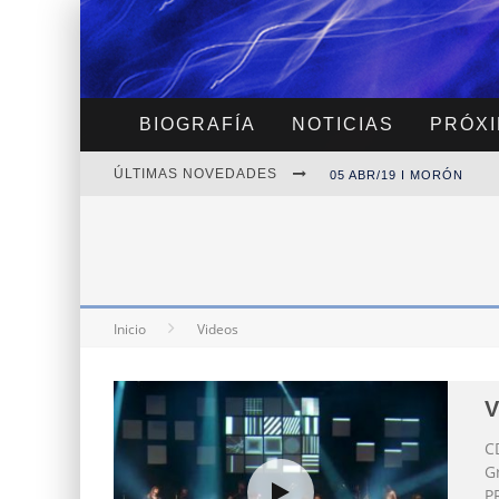
BIOGRAFÍA
NOTICIAS
PRÓXI
ÚLTIMAS NOVEDADES
05 ABR/19 I MORÓN
30 MAR/19 I MDQ
06 ABR/19 I CANNING
Inicio
Videos
V
C
G
P