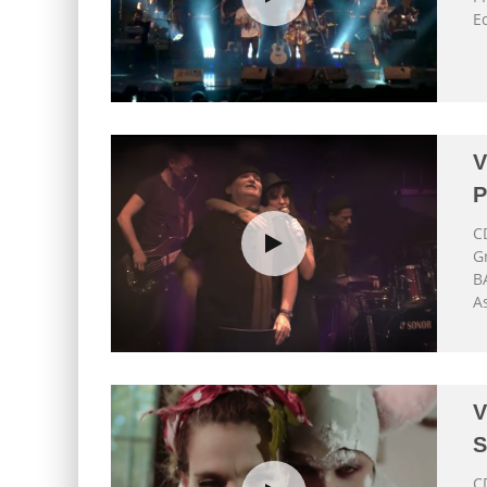
E
V
C
G
B
As
V
C