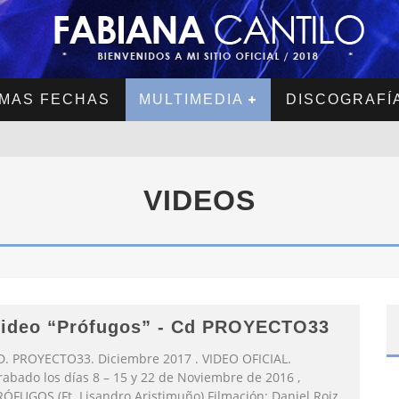
MAS FECHAS
MULTIMEDIA
DISCOGRAFÍ
VIDEOS
ideo “Prófugos” - Cd PROYECTO33
D. PROYECTO33. Diciembre 2017 . VIDEO OFICIAL.
rabado los días 8 – 15 y 22 de Noviembre de 2016 ,
RÓFUGOS (Ft. Lisandro Aristimuño) Filmación: Daniel Roiz.