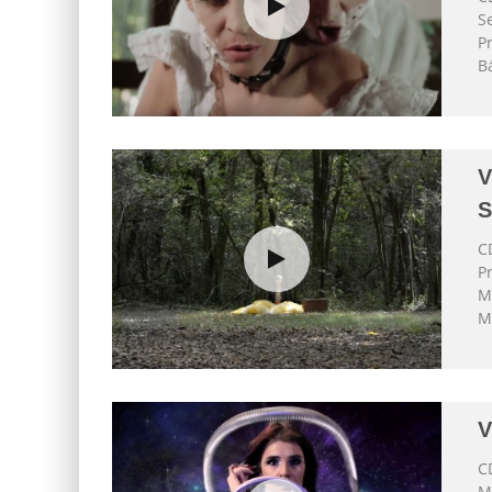
S
Pr
B
V
C
P
M
M
V
C
M