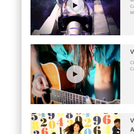
Ca
M
V
C
C
V