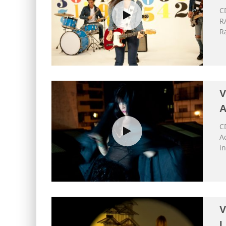
C
R
R
V
C
Ac
i
V
L