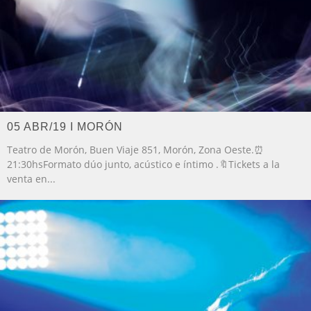
05 ABR/19 I MORÓN
Teatro de Morón, Buen Viaje 851, Morón, Zona Oeste.⏰
21:30hsFormato dúo junto, acústico e íntimo .🔖Tickets a la
venta en
...