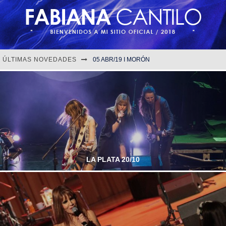
ÚLTIMAS NOVEDADES
05 ABR/19 I MORÓN
30 MAR/19 I MDQ
Fabiana Cantilo: las mil y una batallas de una mujer en el rock nacional
06 ABR/19 I CANNING
LA PLATA 20/10