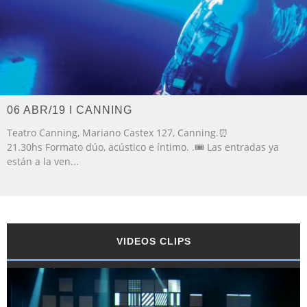
06 ABR/19 I CANNING
Teatro Canning, Mariano Castex 127, Canning.⏰
21.30hs Formato dúo, acústico e íntimo. .🎟️ Las entradas ya
están a la ven
...
VIDEOS CLIPS