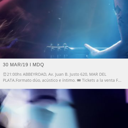
30 MAR/19 I MDQ
⏰21:00hs ABBEYROAD, Av. Juan B. Justo 620, MAR DEL
PLATA.Formato dúo, acústico e íntimo. 🎟️ Tickets a la venta F
...