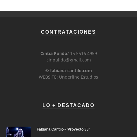
CONTRATACIONES
Cintia Pulido
/ 15 5516 4959
cinpulido@gmail.com
© fabiana-cantilo.com
WEBSITE: Underline Estudios
LO + DESTACADO
Fabiana Cantilo - ‘Proyecto.33’