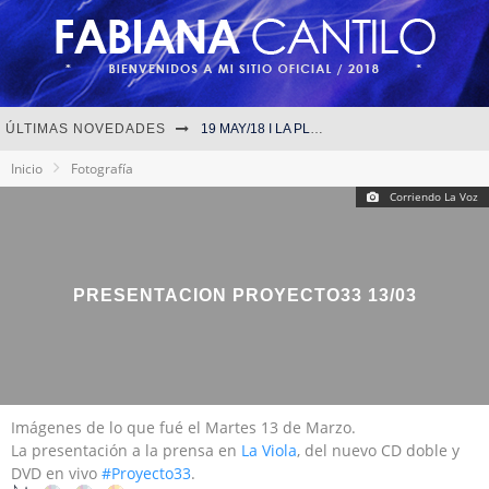
ÚLTIMAS NOVEDADES
19 MAY/18 I LA PLATA
Inicio
Fotografía
10 MAY/18 I LA TRASTIENDA
Corriendo La Voz
01 ABR/18 I CORDOBA
Fabiana Cantilo - ‘Proyecto.33’
PRESENTACION PROYECTO33 13/03
Imágenes de lo que fué el Martes 13 de Marzo.
La presentación a la prensa en
La Viola
, del nuevo CD doble y
DVD en vivo
#
Proyecto33
.