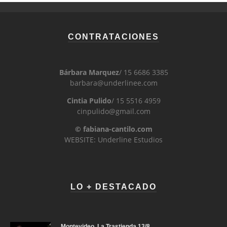
CONTRATACIONES
Bárbara Marquez
/ 15 6686 3385
barbara@underlinee.com
Cintia Pulido
/ 15 5516 4959
cinpulido@gmail.com
© fabiana-cantilo.com
WEBSITE: Underline Estudios
LO + DESTACADO
Montevideo, La Trastienda 13/8