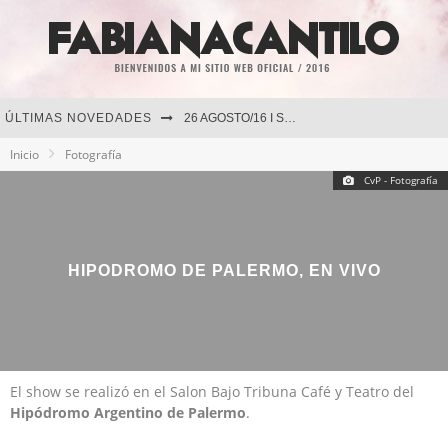
ÚLTIMAS NOVEDADES
26 AGOSTO/16 I SAN JUAN
Inicio
Fotografía
El cineasta Gabriel Grieco filma “Hipersomnia”
CvP - Fotografía
13 AGOSTO/16 I MONTEVIDEO
27 AGOSTO/16 I MENDOZA
HIPODROMO DE PALERMO, EN VIVO
El show se realizó en el Salon Bajo Tribuna Café y Teatro del
Hipódromo Argentino de Palermo
.