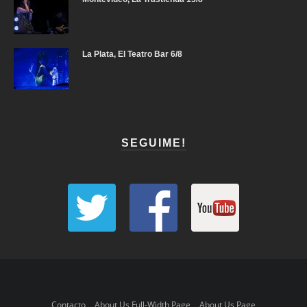
La Plata, El Teatro Bar 6/8
SEGUIME!
Contacto
About Us Full-Width Page
About Us Page