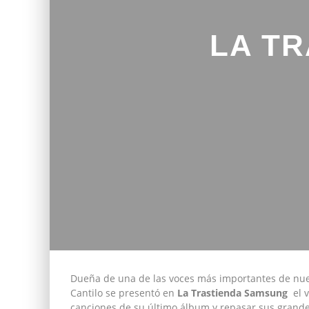
LA TR
Dueña de una de las voces más importantes de nuest
Cantilo se presentó en
La Trastienda Samsung
el v
canciones de su último álbum y repasar sus grande