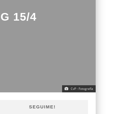
G 15/4
CvP - Fotografía
SEGUIME!