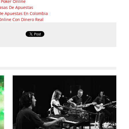
 Poker Online
asas De Apuestas
De Apuestas En Colombia
Online Con Dinero Real