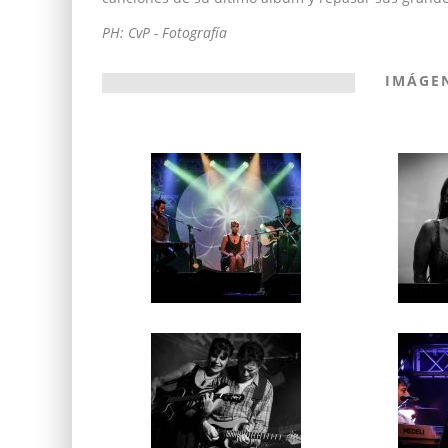
PH: CvP - Fotografía
IMÁGE