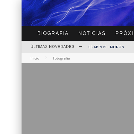
BIOGRAFÍA
NOTICIAS
PRÓXI
ÚLTIMAS NOVEDADES
05 ABR/19 I MORÓN
Inicio
Fotografía
30 MAR/19 I MDQ
06 ABR/19 I CANNING