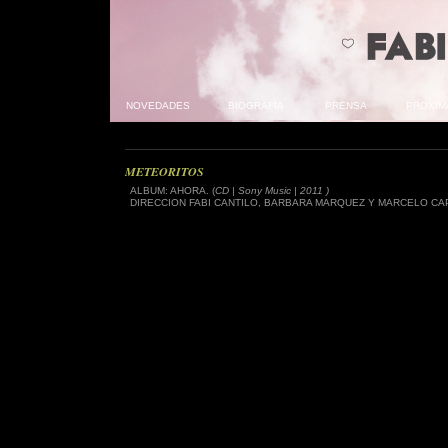
NOVEDADES
List Of Non Gamstop Casinos UK
BIOGRAFIA
PRENSA
Casino Non Aams
PROXIM
M
METEORITOS
ALBUM: AHORA. (
CD | Sony Music | 2011 )
DIRECCION FABI CANTILO, BARBARA MARQUEZ Y MARCELO CA