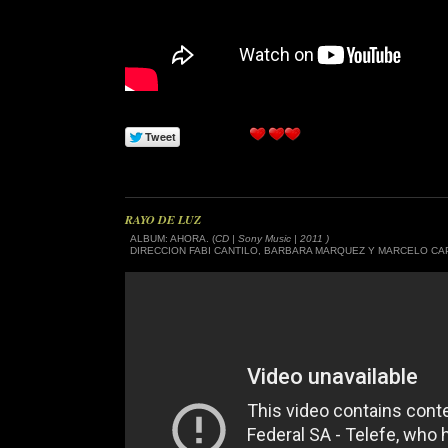
RAYO DE LUZ
ALBUM: AHORA. (
CD | Sony Music | 2011 )
DIRECCION FABI CANTILO, BARBARA MARQUEZ Y MARCELO CA