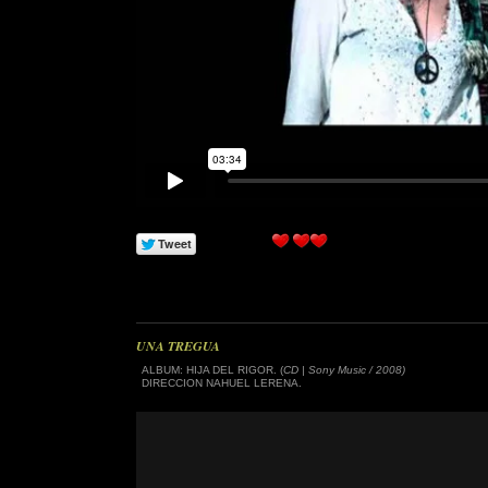
UNA TREGUA
ALBUM: HIJA DEL RIGOR. (
CD | Sony Music / 2008)
DIRECCION NAHUEL LERENA.