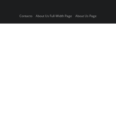
Contacto
About Us Full-Width Page
About Us Page