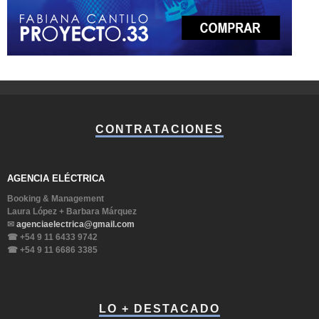
CONTRATACIONES
AGENCIA ELÉCTRICA
Booking & Management
Laura López + Barbara Márquez
✉
agenciaelectrica@gmail.com
☎ +54 9 11 6433 9742
☎ +54 9 11 6686 3385
LO + DESTACADO