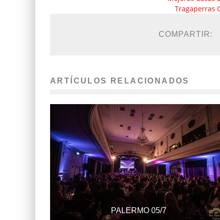
Tragaperras 
COMPARTIR:
ARTÍCULOS RELACIONADOS
PALERMO 05/7