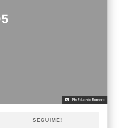
05
Ph: Eduardo Romero
SEGUIME!