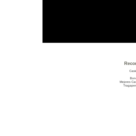
Reco
Casi
Bon
Mejores Ca
Tragaper