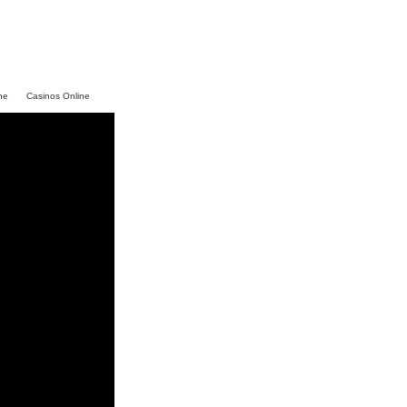
ne
Casinos Online