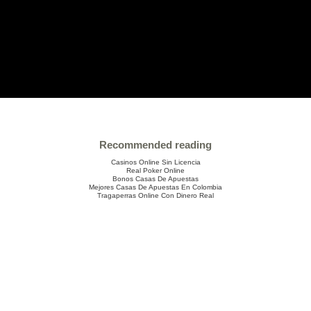
Recommended reading
Casinos Online Sin Licencia
Real Poker Online
Bonos Casas De Apuestas
Mejores Casas De Apuestas En Colombia
Tragaperras Online Con Dinero Real