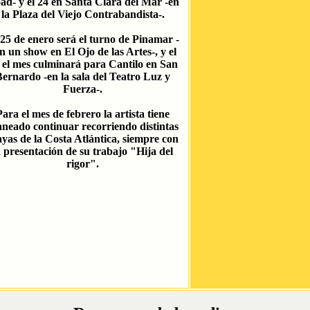
ad- y el 24 en Santa Clara del Mar -en
la Plaza del Viejo Contrabandista-.
 25 de enero será el turno de Pinamar -
n un show en El Ojo de las Artes-, y el
 el mes culminará para Cantilo en San
ernardo -en la sala del Teatro Luz y
Fuerza-.
Para el mes de febrero la artista tiene
aneado continuar recorriendo distintas
ayas de la Costa Atlántica, siempre con
a presentación de su trabajo "Hija del
rigor".