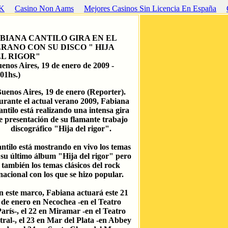
UK
Casino Non Aams
Mejores Casinos Sin Licencia En España
BIANA CANTILO GIRA EN EL
RANO CON SU DISCO " HIJA
L RIGOR"
enos Aires, 19 de enero de 2009 -
:01hs
.)
uenos Aires, 19 de enero (Reporter).
rante el actual verano 2009, Fabiana
ntilo está realizando una intensa gira
e presentación de su flamante trabajo
discográfico "Hija del rigor".
ntilo está mostrando en vivo los temas
 su último álbum "Hija del rigor" pero
también los temas clásicos del rock
nacional con los que se hizo popular.
n este marco, Fabiana actuará este 21
de enero en Necochea -en el Teatro
arís-, el 22 en Miramar -en el Teatro
tral-, el 23 en Mar del Plata -en Abbey