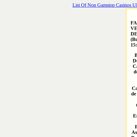
List Of Non Gamstop Casinos 
FA
VE
DE
(
Bu
15
B
Du
Ca
d
Ca
de
E
P
As