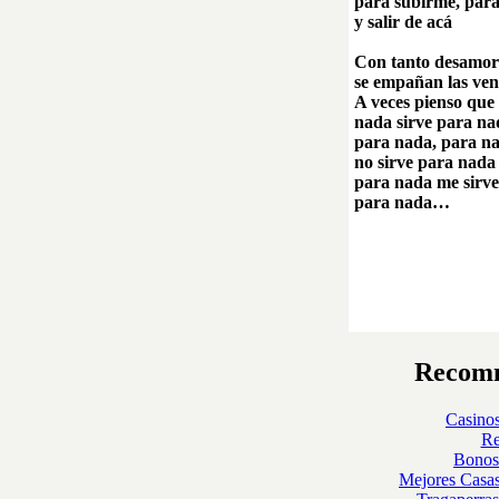
para subirme, par
y salir de acá
Con tanto desamo
se empañan las ve
A veces pienso qu
nada sirve para n
para nada, para 
no sirve para nad
para nada me sir
para nada…
Recomm
Casinos
Re
Bonos
Mejores Casa