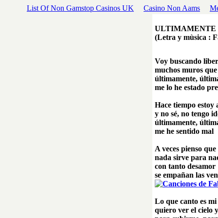
List Of Non Gamstop Casinos UK
Casino Non Aams
Me
ULTIMAMENTE
(Letra y mùsica : 
Voy buscando lib
muchos muros que
últimamente, últ
me lo he estado p
Hace tiempo estoy
y no sé, no tengo i
últimamente, últ
me he sentido mal
A veces pienso qu
nada sirve para n
con tanto desamo
se empañan las ve
Lo que canto es m
quiero ver el cielo