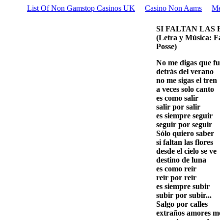
List Of Non Gamstop Casinos UK
Casino Non Aams
Me
SI FALTAN LAS
(Letra y Música: F
Posse)
No me digas que fu
detrás del verano
no me sigas el tren
a veces solo canto
es como salir
salir por salir
es siempre seguir
seguir por seguir
Sólo quiero saber
si faltan las flores
desde el cielo se ve
destino de luna
es como reír
reír por reír
es siempre subir
subir por subir...
Salgo por calles
extraños amores m